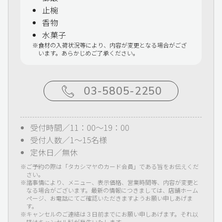
止椀
香物
水菓子
食材の入荷状況等により、内容が変更となる場合がござ
います。あらかじめご了承ください。
03-5805-2250
受付時間／11：00～19：00
受付人数／1～15名様
定休日／無休
ご予約の際は「タカシマヤのカード会員」である旨をお伝えくだ
さい。
諸事情により、メニュー、表示価格、営業時間等、内容が変更と
なる場合がございます。最新の情報につきましては、店舗ホーム
ページ、お電話にてご確認いただきますようお願い申しあげま
す。
キャンセルのご連絡は３日前までにお願い申しあげます。それ以
降はキャンセル料が発生いたします。