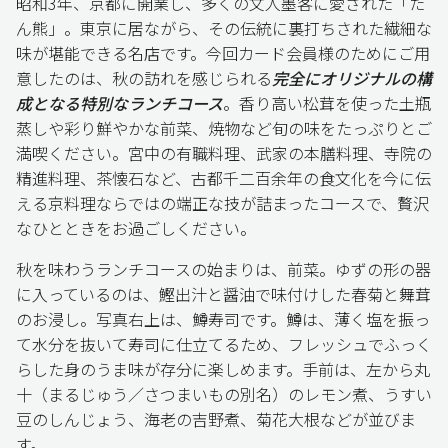
昭和3年、京都に開業し、多くの文人墨客に愛された「た
ん熊」。東京に居ながら、その伝統に裏打ちされた繊細な
味が堪能できる名店です。今回カード会員様のためにご用
意したのは、秋の訪れを感じられる
完全にオリジナルの構
成となる特別なランチコース
。香り高い松茸を使った土瓶
蒸しや彩り鮮やかな前菜、焼物など旬の味をたっぷりとご
満喫ください。宮中の有職料理、武家の本膳料理、寺院の
精進料理、茶懐石など、古都千二百余年の食文化を今に伝
える京料理ならではの端正な技が詰まったコースで、贅沢
なひとときをお過ごしください。
秋を味わうランチコースの始まりは、前菜。ゆずの形の器
に入っているのは、鰹出汁と醤油で味付けした春菊と舞茸
のお浸し。写真右上は、鱒寿司です。鱒は、薄く塩を振っ
て水分を抜いて寿司に仕立てるため、フレッシュでふっく
らした身のうま味が存分に楽しめます。手前は、左から丸
十（まるじゅう／さつまいもの別名）のレモン煮、うすい
豆のしんじょう、海老の吉野煮、菊花大根などが並びま
す。