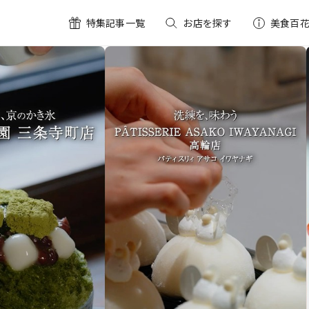
FEATURE
FEATURE
特集記事一覧
お店を探す
美食百
皆様だけに贈る､美食への誘
「美食百花」推しスイーツ
― あのお店のこだわりスイーツ3選 ―
— 「美食百花 特別プラン」をご用意 —