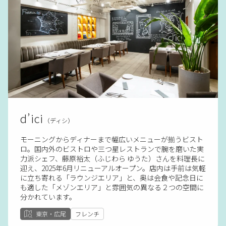
d’ici
（ディシ）
モーニングからディナーまで幅広いメニューが揃うビスト
ロ。国内外のビストロや三つ星レストランで腕を磨いた実
力派シェフ、藤原裕太（ふじわら ゆうた）さんを料理長に
迎え、2025年6月リニューアルオープン。店内は手前は気軽
に立ち寄れる「ラウンジエリア」と、奥は会食や記念日に
も適した「メゾンエリア」と雰囲気の異なる２つの空間に
分かれています。
東京・広尾
フレンチ