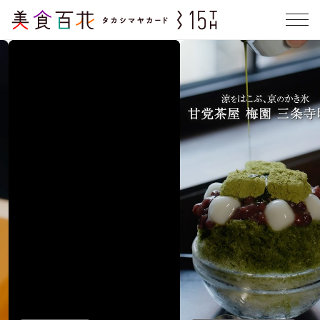
FEATURE
皆様だけに贈る､美食への
「美食百花」推しスイーツ
誘い
― あのお店のこだわりスイーツ3選 ―
— 「美食百花 特別プラン」をご用意 —